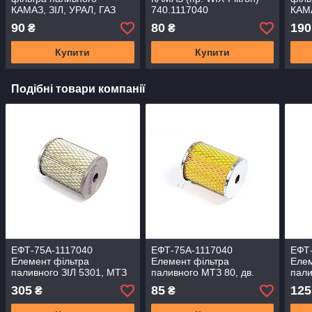
КАМАЗ, ЗІЛ, УРАЛ, ГАЗ
740.1117040
КАМА
4301 метал.
ГАЗ 
90
80
190
₴
₴
шт.+
Купити
Купити
Подібні товари компанії
ЕФТ-75А-1117040
ЕФТ-75А-1117040
ЕФТ
Елемент фільтра
Елемент фільтра
Елем
паливного ЗІЛ 5301, МТЗ
паливного МТЗ 80, дв.
пали
80, дв. Д-240 (Україна)
Д-240, ЗІЛ 5301 240-
Д-24
305
85
125
₴
₴
240-1117030
1117030
240-