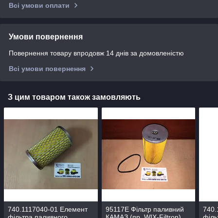
Всі умови оплати
Умови повернення
Повернення товару впродовж 14 днів за домовленістю
Всі умови повернення
З цим товаром також замовляють
740.1117040-01 Елемент
95117E Фільтр паливний
740.
фільтра паливного
КАМАЗ (пр. WIX-Filtron)
філь