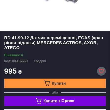
RD 41.99.12 Датчик переміщення, ECAS (кран
рівня підлоги) MERCEDES ACTROS, AXOR,
ATEGO
В наявності
Код: 00316660
Роздріб
995
₴
Купити
або
Купити з