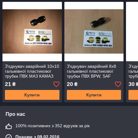
З'єднувач аварійний 10х10
З'єднувач аварійний 8х8
З'єд
гальмівної пластикової
гальмівної пластикової
галь
трубки ПВХ МАЗ КАМАЗ
трубки ПВХ BPW, SAF
труб
КРАЗ (RIDER) RD
(RIDER) RD 01.02.103
01.0
21
20
30
₴
₴
01.02.104
Купити
Купити
Про нас
100% позитивних з 352 відгуків за рік
Працює з 09.02.2016