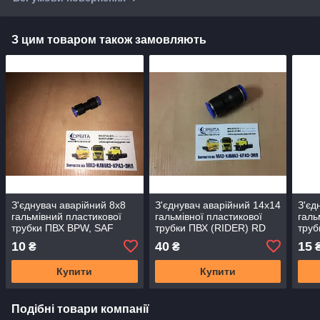
З цим товаром також замовляють
З'єднувач аварійний 8х8
З'єднувач аварійний 14х14
З'єд
гальмівний пластикової
гальмівної пластикової
галь
трубки ПВХ BPW, SAF
трубки ПВХ (RIDER) RD
труб
(RIDER) RD 01.02.70
01.02.75
01.0
10
40
15
₴
₴
Купити
Купити
Подібні товари компанії