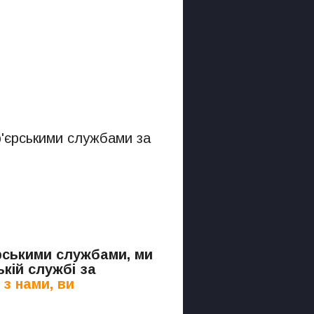
р'єрськими службами за
.
єрськими службами, ми
кій службі за
з нами, ви