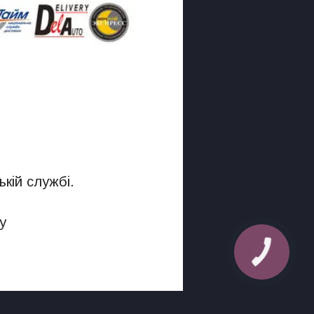
кій службі.
у