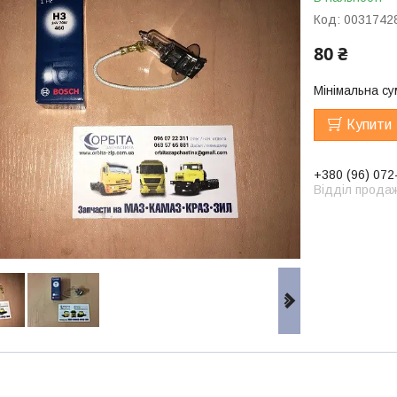
Код:
0031742
80 ₴
Мінімальна су
Купити
+380 (96) 072
Відділ продаж