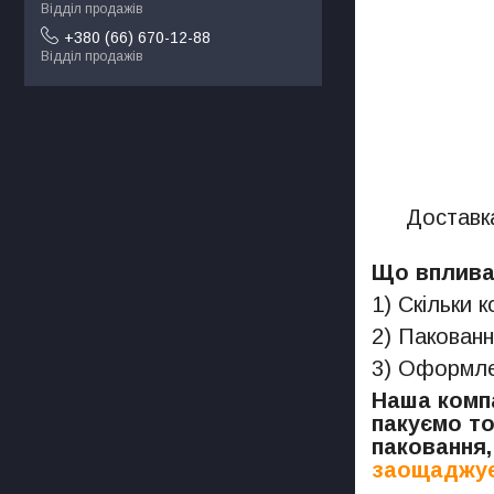
Відділ продажів
+380 (66) 670-12-88
Відділ продажів
Доставка
Що впливає
1) Скільки 
2) Пакованн
3) Оформлен
Наша компа
пакуємо то
паковання,
заощаджує