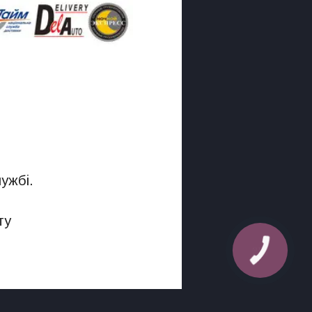
лужбі.
ту