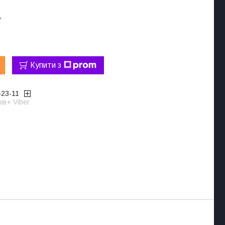
7
Купити з
-23-11
ів+ Viber