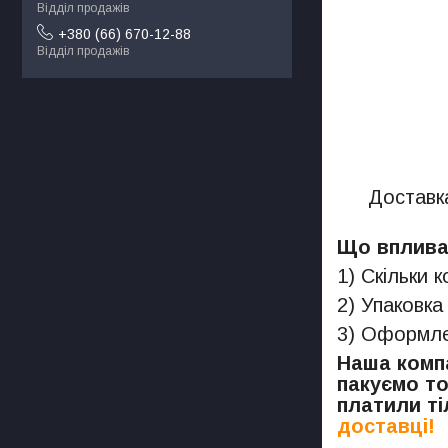
Відділ продажів
+380 (66) 670-12-88
Відділ продажів
Доставка
Що впливає
1) Скільки 
2) Упаковка
3) Оформлен
Наша компа
пакуємо то
платили ті
доставці!