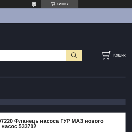
Кошик
Кошик
07220 Фланець насоса ГУР МАЗ нового
д насос 533702