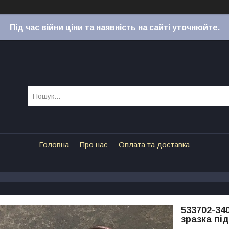
Під час війни ціни та наявність на сайті уточнюйте.
Головна
Про нас
Оплата та доставка
533702-34
зразка пі