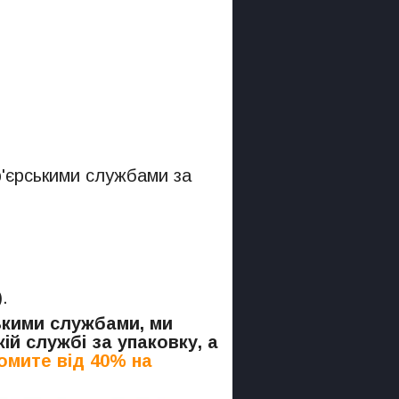
р'єрськими службами за
.
ськими службами, ми
ій службі за упаковку, а
омите від 40% на