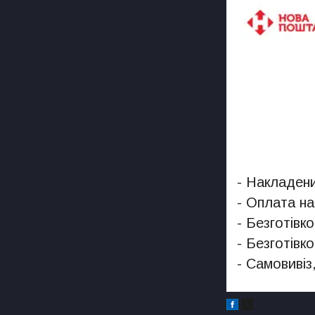
- Накладени
- Оплата на
- Безготівк
- Безготівк
- Самовивіз