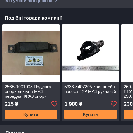
Всі умови повернення
Подібні товари компанії
256Б-1001008 Подушка
5336-3407205 Кронштейн
260-
опори двигуна МАЗ
насоса ГУР МАЗ рухливий
ПГУ 
передня, КРАЗ опори
250,
задньої (пр-во Україна)
(пр-
215
1 980
230
₴
₴
504В-1001020
Купити
Купити
Про нас