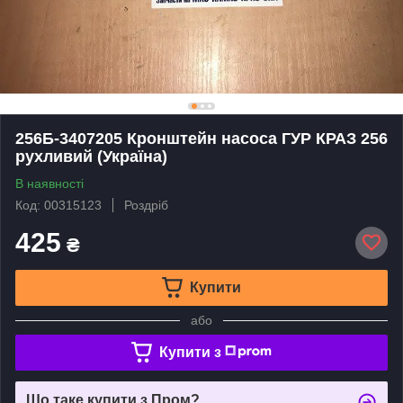
256Б-3407205 Кронштейн насоса ГУР КРАЗ 256
рухливий (Україна)
В наявності
Код: 00315123
Роздріб
425
₴
Купити
або
Купити з
Що таке купити з Пром?